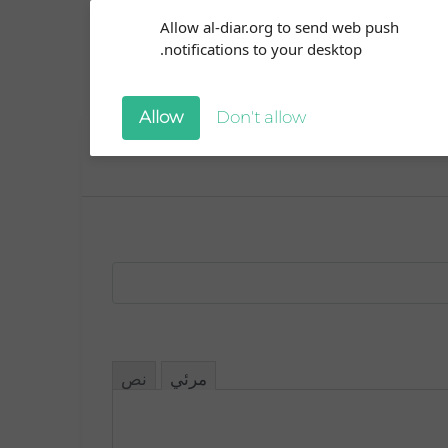
Subscribe to our
Allow al-diar.org to send web push
تواصلوا معنا
English
notifications!
notifications to your desktop.
To enable permission prompts, click
on the notification icon
Allow
Don't allow
مرئي
نص