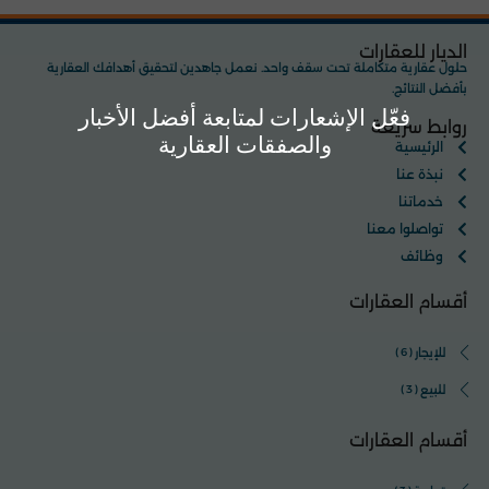
الديار للعقارات
حلول عقارية متكاملة تحت سقف واحد. نعمل جاهدين لتحقيق أهدافك العقارية
بأفضل النتائج.
فعّل الإشعارات لمتابعة أفضل الأخبار
روابط سريعة
والصفقات العقارية
الرئيسية
نبذة عنا
خدماتنا
تواصلوا معنا
وظائف
أقسام العقارات
للإيجار
(6)
للبيع
(3)
أقسام العقارات