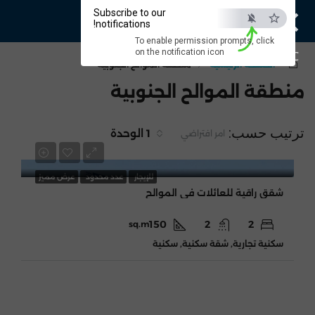
×
Subscribe to our
notifications!
To enable permission prompts, click
on the notification icon
ESC
الصفحة الرئيسية
منطقة الموالح الجنوبية
منطقة الموالح الجنوبية
ترتيب حسب:
1 الوحدة
امر افتراضي
300 OMR
للإيجار
عدد محدود
عرض مميز
شقق راقية للعائلات فى الموالح
150
2
2
sq.m
سكنية تجارية, شقة سكنية, سكنية