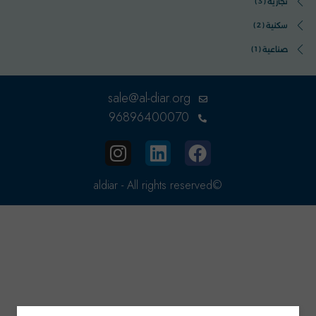
تجارية
(3)
سكنية
(2)
صناعية
(1)
sale@al-diar.org
96896400070
©aldiar - All rights reserved